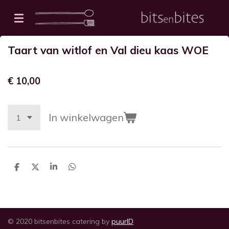
Ga
direct
naar
Taart van witlof en Val dieu kaas WOE
de
hoofdinhoud
€ 10,00
In winkelwagen
D
D
S
D
e
e
h
e
l
e
a
l
e
l
r
e
n
e
n
© 2020 bitsenbites catering by
puurID