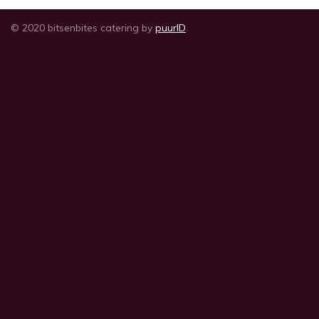
n
e
n
© 2020 bitsenbites catering by
puurID