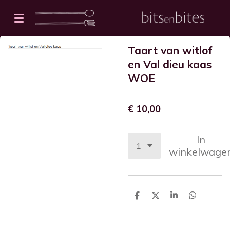
Ga
direct
naar
Taart van witlof
de
en Val dieu kaas
hoofdinhoud
WOE
€ 10,00
In
winkelwage
D
D
S
D
e
e
h
e
l
e
a
l
e
l
r
e