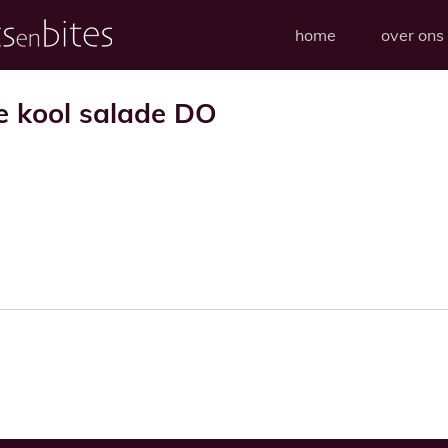
home
over ons
ne kool salade DO