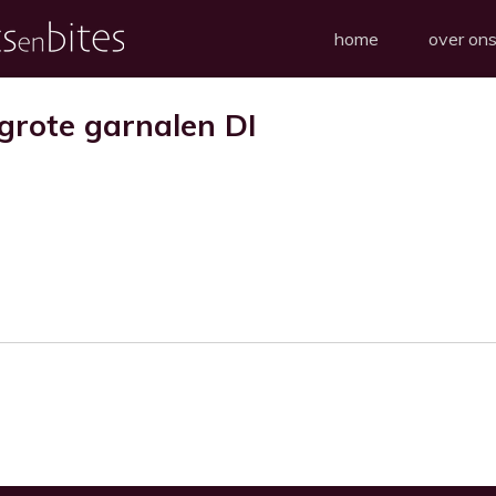
home
over on
grote garnalen DI