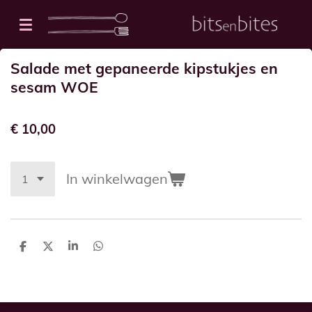
Ga
direct
naar
Salade met gepaneerde kipstukjes en
de
sesam WOE
hoofdinhoud
€ 10,00
In winkelwagen
D
D
S
D
e
e
h
e
l
e
a
l
e
l
r
e
n
e
n