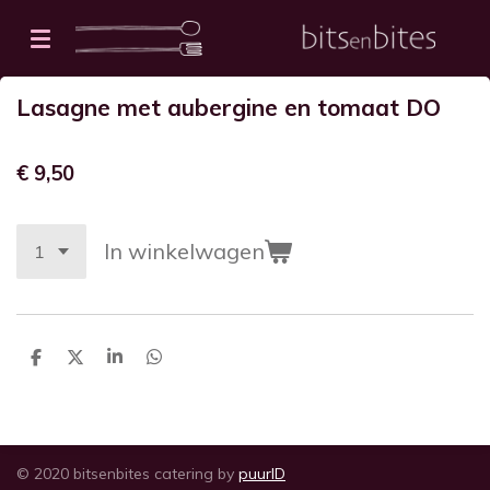
Ga
direct
naar
Lasagne met aubergine en tomaat DO
de
hoofdinhoud
€ 9,50
In winkelwagen
D
D
S
D
e
e
h
e
l
e
a
l
e
l
r
e
n
e
n
© 2020 bitsenbites catering by
puurID