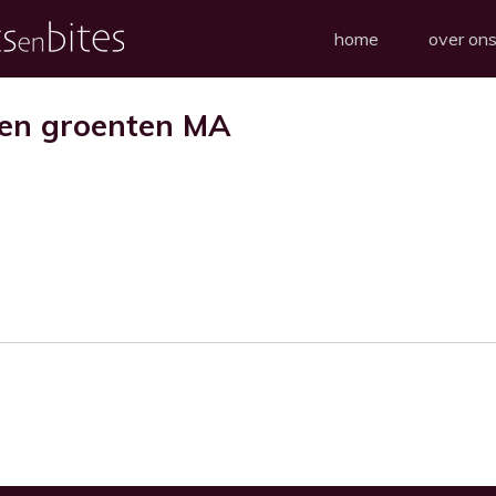
home
over on
 en groenten MA