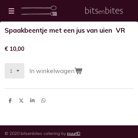
Ga
direct
naar
Spaakbeentje met een jus van uien VR
de
hoofdinhoud
€ 10,00
In winkelwagen
D
D
S
D
e
e
h
e
l
e
a
l
e
l
r
e
n
e
n
© 2020 bitsenbites catering by
puurID